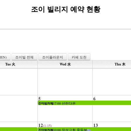
조이 빌리지 예약 현황
EN)
조이빌 전체
조이풀라운지
카페 도천
Tue 火
Wed 水
Thu 木
5
6
17:00 선린다온
12
13
(1-15)
10:00 장성교회 중등부