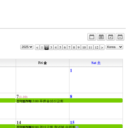
<
1
2
3
4
5
6
7
8
9
10
11
12
>
Fri 金
Sat 土
1
7
8
(1-10)
13:00 푸른숲성산교회
14
15
09:00 경산교회 청년부 수련회