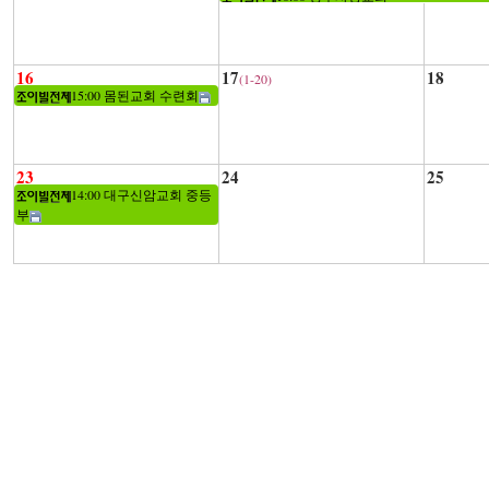
16
17
18
(1-20)
15:00 몸된교회 수련회
23
24
25
14:00 대구신암교회 중등
부