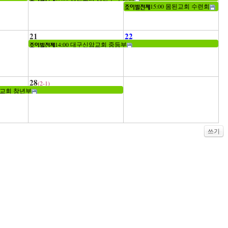
15:00 몸된교회 수련회
21
22
14:00 대구신암교회 중등부
28
(2-1)
성광교회 창년부
쓰기