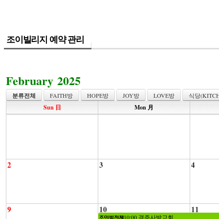
조이빌리지 예약 관리
February 2025
분류전체
FAITH방
HOPE방
JOY방
LOVE방
식당(KITCH
Sun 日
Mon 月
2
3
4
9
10
11
10:00 경주사방교회