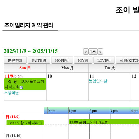
조이 
조이빌리지 예약 관리
2025/11/9 ~ 2025/11/15
<
T-W
>
분류전체
FAITH방
HOPE방
JOY방
LOVE방
식당(KITCH
Sun 日
Mon 月
Tue 火
11/9
10
11
12
(9-20)
농업인의날
13:00 포항그의
나라교회
소방의날
10 am
11 am
0 pm
1 pm
2 pm
3 pm
4 pm
日 (11-9)
13:00 포항그의나라교회
13:00 포항그의나라교
회
月 (11-10)