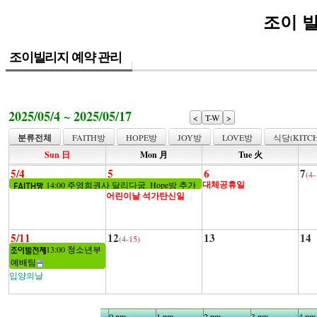
조이 
조이빌리지 예약 관리
2025/05/4 ~ 2025/05/17
<
T-W
>
분류전체
FAITH방
HOPE방
JOY방
LOVE방
식당(KITCH
Sun 日
Mon 月
Tue 火
5/4
5
6
7
(4-
대체공휴일
14:00 주영희권사 달리다굼. Hope방 추가
어린이날 석가탄신일
5/11
12
13
14
(4-15)
13:00 청소년부
예배팀
입양의날
10 am
11 am
0 pm
1 pm
2 pm
3 pm
4 pm