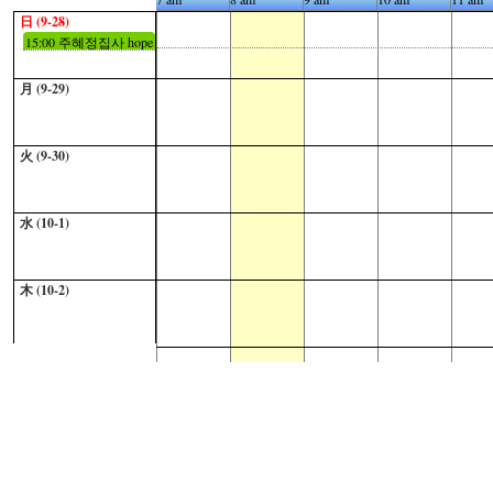
日 (9-28)
15:00 주혜정집사 hope
방 포함
月 (9-29)
火 (9-30)
水 (10-1)
木 (10-2)
金 (10-3)
개천절
15:00 울산 함께 걷는
교회 수련회
土 (10-4)
15:00 울산 함께 걷는
15:00 추석연휴기간.
교회 수련회
Hope, love, joy방, 10명
日 (10-5)
추석연휴