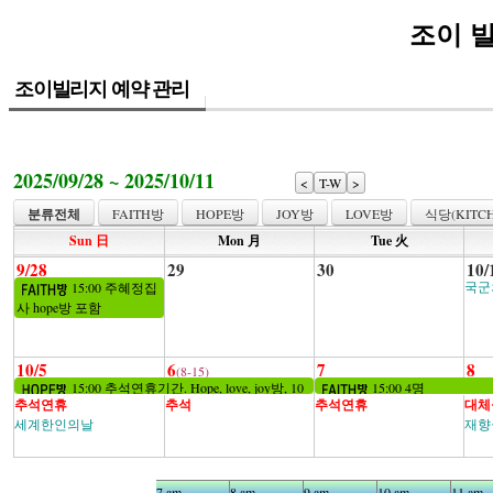
조이 
조이빌리지 예약 관리
2025/09/28 ~ 2025/10/11
<
T-W
>
분류전체
FAITH방
HOPE방
JOY방
LOVE방
식당(KITCH
Sun 日
Mon 月
Tue 火
9/28
29
30
10/
국군
15:00 주혜정집
사 hope방 포함
10/5
6
7
8
(8-15)
15:00 추석연휴기간. Hope, love, joy방, 10
15:00 4명
추석연휴
추석
추석연휴
대체
명
세계한인의날
재향
5 am
6 am
7 am
8 am
9 am
10 am
11 am