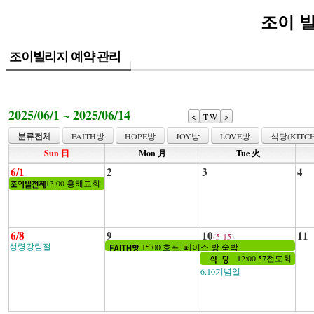
조이 
조이빌리지 예약 관리
2025/06/1 ~ 2025/06/14
<
T-W
>
분류전체
FAITH방
HOPE방
JOY방
LOVE방
식당(KITCH
Sun 日
Mon 月
Tue 火
6/1
2
3
4
13:00 흥해교회
6/8
9
10
11
(5-15)
성령강림절
15:00 호프, 페이스 방 숙박
12:00 57전도회
6.10기념일